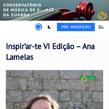
Skip
to
content
PRÉ-INSCRIÇÃO
Inspir’ar-te VI Edição – Ana
Lamelas