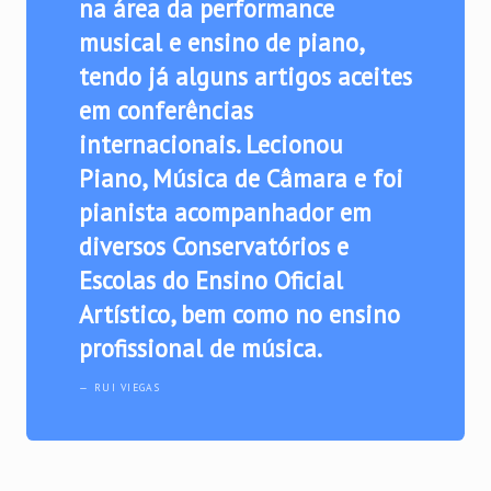
na área da performance
musical e ensino de piano,
tendo já alguns artigos aceites
em conferências
internacionais. Lecionou
Piano, Música de Câmara e foi
pianista acompanhador em
diversos Conservatórios e
Escolas do Ensino Oficial
Artístico, bem como no ensino
profissional de música.
RUI VIEGAS