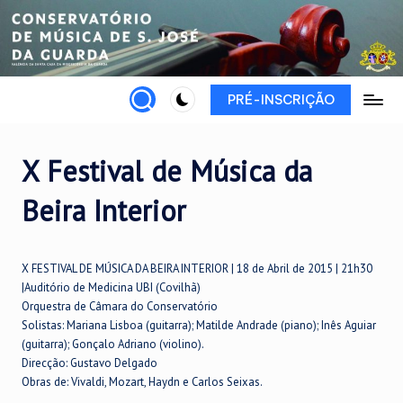
Skip
to
content
PRÉ-INSCRIÇÃO
X Festival de Música da
Beira Interior
X FESTIVAL DE MÚSICA DA BEIRA INTERIOR | 18 de Abril de 2015 | 21h30
|Auditório de Medicina UBI (Covilhã)
Orquestra de Câmara do Conservatório
Solistas: Mariana Lisboa (guitarra); Matilde Andrade (piano); Inês Aguiar
(guitarra); Gonçalo Adriano (violino).
Direcção: Gustavo Delgado
Obras de: Vivaldi, Mozart, Haydn e Carlos Seixas.